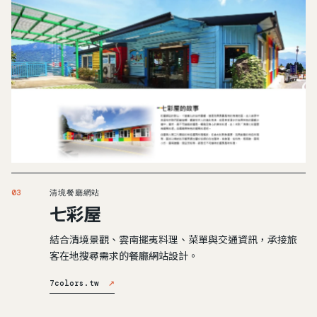
03
清境餐廳網站
七彩屋
結合清境景觀、雲南擺夷料理、菜單與交通資訊，承接旅
客在地搜尋需求的餐廳網站設計。
↗
7colors.tw