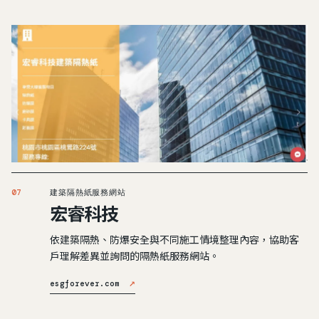
07
建築隔熱紙服務網站
宏睿科技
依建築隔熱、防爆安全與不同施工情境整理內容，協助客
戶理解差異並詢問的隔熱紙服務網站。
↗
esgforever.com