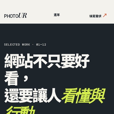
UR
↗
PHOTO
選單
填寫需求
SELECTED WORK · 01—12
網站不只要好
看，
還要讓人
看懂與
行動。