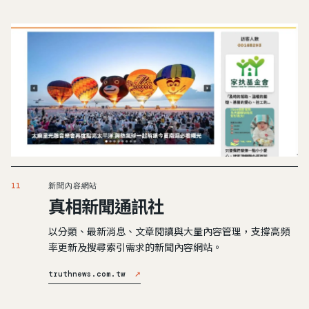
11
新聞內容網站
真相新聞通訊社
以分類、最新消息、文章閱讀與大量內容管理，支撐高頻
率更新及搜尋索引需求的新聞內容網站。
↗
truthnews.com.tw