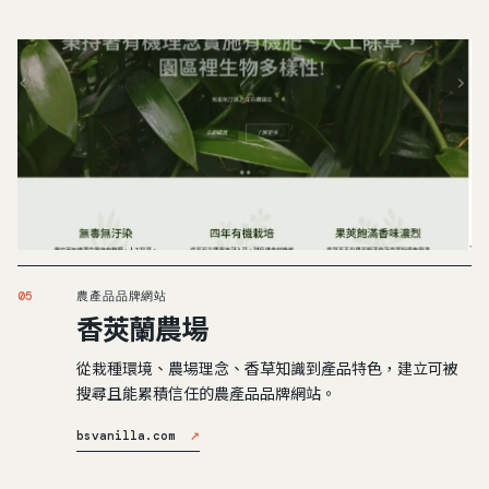
05
農產品品牌網站
香莢蘭農場
從栽種環境、農場理念、香草知識到產品特色，建立可被
搜尋且能累積信任的農產品品牌網站。
↗
bsvanilla.com