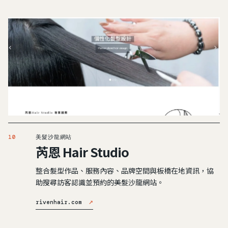
10
美髮沙龍網站
芮恩 Hair Studio
整合髮型作品、服務內容、品牌空間與板橋在地資訊，協
助搜尋訪客認識並預約的美髮沙龍網站。
↗
rivenhair.com